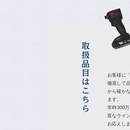
お客様に
徹底して
から確か
ます。
常時300
富なライ
お応えし