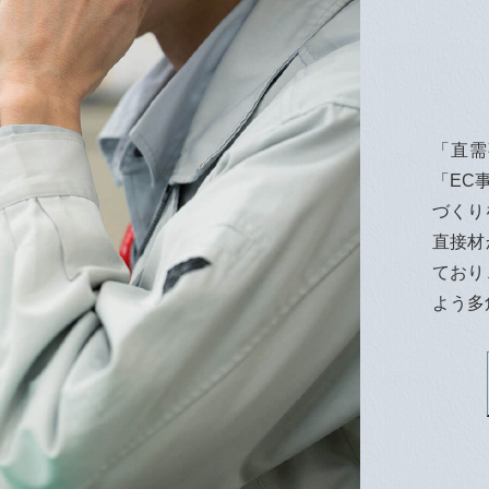
「直需
「EC
づくり
直接材
ており
よう多